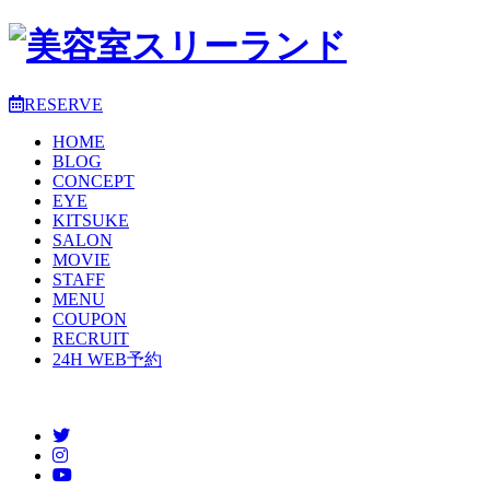
RESERVE
HOME
BLOG
CONCEPT
EYE
KITSUKE
SALON
MOVIE
STAFF
MENU
COUPON
RECRUIT
24H WEB予約