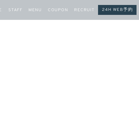
24H WEB予約
E
STAFF
MENU
COUPON
RECRUIT