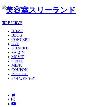
RESERVE
HOME
BLOG
CONCEPT
EYE
KITSUKE
SALON
MOVIE
STAFF
MENU
COUPON
RECRUIT
24H WEB予約