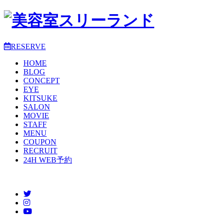
RESERVE
HOME
BLOG
CONCEPT
EYE
KITSUKE
SALON
MOVIE
STAFF
MENU
COUPON
RECRUIT
24H WEB予約